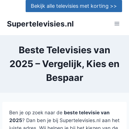
Doorgaan
Bekijk alle televisies met korting >>
naar
inhoud
Supertelevisies.nl
Beste Televisies van
2025 – Vergelijk, Kies en
Bespaar
Ben je op zoek naar de
beste televisie van
2025
? Dan ben je bij Supertelevisies.nl aan het
juiste adres. Wij helpen je bij het kiezen van de